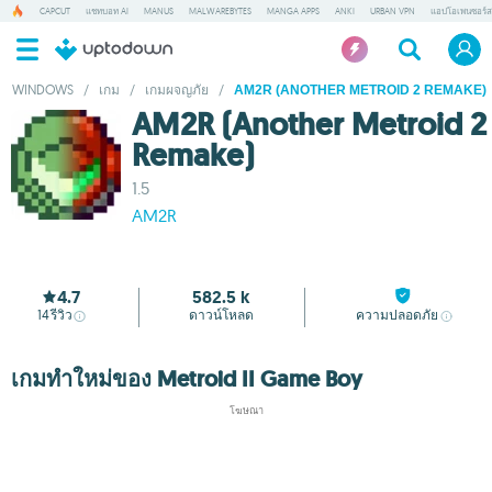
CAPCUT
แชทบอท AI
MANUS
MALWAREBYTES
MANGA APPS
ANKI
URBAN VPN
แอปโอเพนซอร์ส
WINDOWS
/
เกม
/
เกมผจญภัย
/
AM2R (ANOTHER METROID 2 REMAKE)
AM2R (Another Metroid 2
Remake)
1.5
AM2R
4.7
582.5 k
14
รีวิว
ดาวน์โหลด
ความปลอดภัย
เกมทำใหม่ของ Metroid II Game Boy
โฆษณา