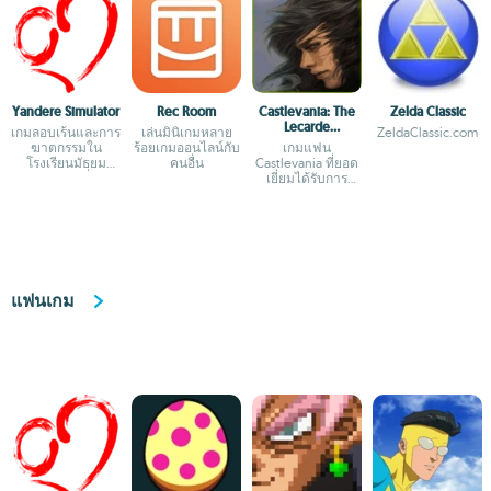
Yandere Simulator
Rec Room
Castlevania: The
Zelda Classic
Lecarde
เกมลอบเร้นและการ
เล่นมินิเกมหลาย
ZeldaClassic.com
Chronicles 2
ฆาตกรรมใน
ร้อยเกมออนไลน์กับ
เกมแฟน
โรงเรียนมัธยม
คนอื่น
Castlevania ที่ยอด
ปลายของญี่ปุ่น
เยี่ยมได้รับการ
ยอมรับจาก Konami
แฟนเกม