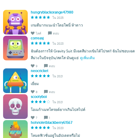
hungryblackorange47980
ใน 2025
เกมดีมากแนะนำโดยโพนี่ ห้าดาว
ไลค์
ตอบ
correasj
ใน 2023
ฉันต้องการให้ Gravity Suit มีเฉดสีม่วงเข้มได้โปรด!! ฉันไม่ชอบเฉด
สีม่วงในปัจจุบัน/สดใส มันดูแย่
ดูเพิ่มเติม
9
ตอบ
neocricket
ใน 2021
เยี่ยม
8
ตอบ
scootyboi
ใน 2021
โอเมก้าเมทโทรยด์ยากเกินไปสไปค์
7
1
hotvioletblackberry61567
ใน 2020
โหมดฟิวชั่นอยู่ในอัปเดตหรือไม่