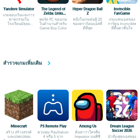
Yandere Simulator
The Legend of
Hyper Dragon Ball
Invincible
Zelda: Links
Z
FanGame
เกมลอบเร้นและการ
Awakening DX HD
ฆาตกรรมใน
พอร์ต PC ของเกม
หนึ่งในเกมต่อสู้ 2D
เกมแฟนเมดของ
โรงเรียนมัธยม
ในตำนานสำหรับ
ของดราก้อนบอลที่
การ์ตูน Invincible
ปลายของญี่ปุ่น
Game Boy Color
ดีที่สุด
ที่ตื่นตาตื่นใจ
สำรวจเกมเพิ่มเติม
Minecraft
PS Remote Play
Among Us
Dream League
Soccer 2026
สร้าง สร้างสรรค์
ควบคุม PlayStation
ค้นหาว่าใครคือ
และปลดปล่อย
4 หรือ 5 จาก
Impostor บนพีซี
นำทีมฟุตบอลของ