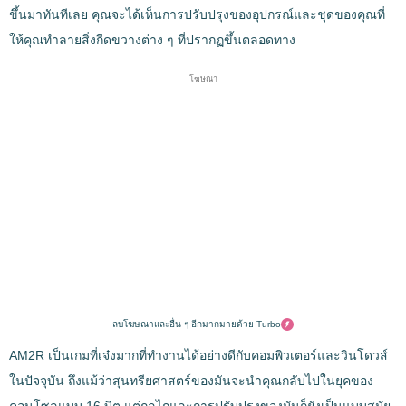
ขึ้นมาทันทีเลย คุณจะได้เห็นการปรับปรุงของอุปกรณ์และชุดของคุณที่
ให้คุณทำลายสิ่งกีดขวางต่าง ๆ ที่ปรากฏขึ้นตลอดทาง
โฆษณา
ลบโฆษณาและอื่น ๆ อีกมากมายด้วย Turbo
AM2R เป็นเกมที่เจ๋งมากที่ทำงานได้อย่างดีกับคอมพิวเตอร์และวินโดวส์
ในปัจจุบัน ถึงแม้ว่าสุนทรียศาสตร์ของมันจะนำคุณกลับไปในยุคของ