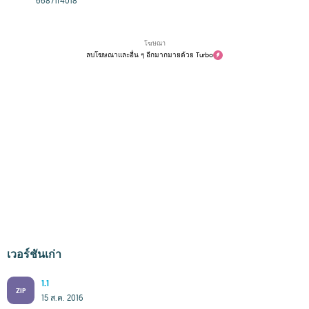
66871f4018
โฆษณา
ลบโฆษณาและอื่น ๆ อีกมากมายด้วย Turbo
เวอร์ชันเก่า
1.1
ZIP
15 ส.ค. 2016